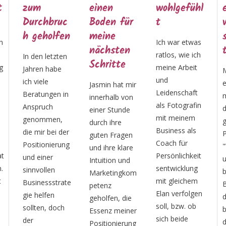
einen
wohlgefühl
erkennen,
c
Boden für
t
was in mir
n
meine
schlummer
Ich war etwas
nächsten
t"
ratlos, wie ich
n
Schritte
meine Arbeit
Mit Jasmin war
und
es mir endlich
Jasmin hat mir
Leidenschaft
n
möglich,
innerhalb von
als Fotografin
diesem
einer Stunde
mit meinem
ganzen
durch ihre
m
Business als
r
Prozess von
guten Fragen
a
Coach für
g
"Wer bin ich
und ihre klare
k
Persönlichkeit
und worauf
Intuition und
D
sentwicklung
baut mein
Marketingkom
B
mit gleichem
te
Business auf"
petenz
i
Elan verfolgen
den Punkt zu
geholfen, die
soll, bzw. ob
bringen. In
Essenz meiner
sich beide
dem
Positionierung
g