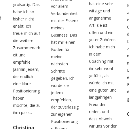
hat eine sehr
s
Blick von
vor allem
E
witzige und
außen hat sie
Verbundenheit
angenehme
es geschafft
mit der Essenz
Art, sie ist
Ordnung in
meines
h
offen und ein
uf
das
Business. Das
g
guter Zuhörer.
Durcheinander
hat mir einen
h
Ich habe mich
b
zu bringen und
Boden für
in dem
mir mit
meine
s
Coaching mit
meinem
nächsten
B
ihr sehr wohl
,
Business
Schritte
b
gefühlt, als
einen festen
gegeben. Ich
e
würde ich mit
Boden unter
würde sie
eine guten und
g
den Füßen zu
jedem
e
langjährigen
geben.
empfehlen,
H
Freundin
zu
der zuverlässig
d
reden, und
Caireen
zur eigenen
dass obwohl
Positionierung
wir uns vor der
s-Essenz