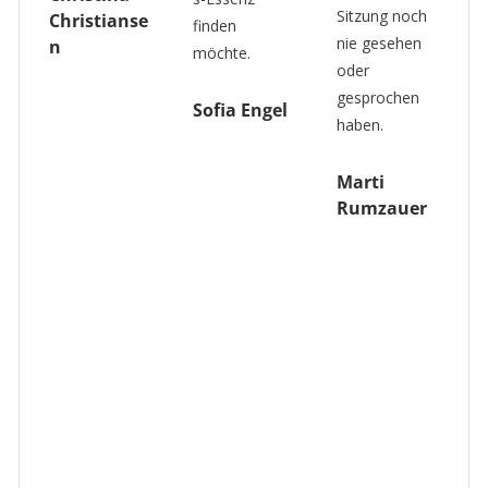
"
Sitzung noch
e
finden
ä
nie gesehen
möchte.
e
oder
D
gesprochen
Sofia Engel
m
haben.
m
Marti
B
Rumzauer
w
E
e
u
b
E
d
J