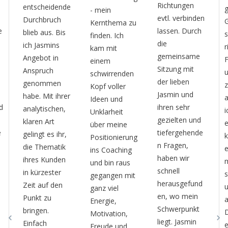
Richtungen
e
gemeinsamen
- mein
evtl. verbinden
Gespräch hat
Kernthema zu
d
lassen. Durch
sie intutitv die
finden. Ich
die
richtigen
kam mit
gemeinsame
Fragen gestellt
einem
s
Sitzung mit
und
schwirrenden
m
der lieben
zusammengef
Kopf voller
f
Jasmin und
r
asst, so das
Ideen und
ihren sehr
ich endlich
Unklarheit
d
gezielten und
erkennen
über meine
b
tiefergehende
konnte, was
Positionierung
s
n Fragen,
eigentlich in
ins Coaching
P
haben wir
mir
und bin raus
i
schnell
schlummert
gegangen mit
e
herausgefund
und mich
ganz viel
en, wo mein
ausmacht.
Energie,
Schwerpunkt
Durch den
Motivation,
n
liegt. Jasmin
emphatischen
Freude und