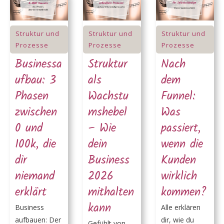
Struktur und
Struktur und
Struktur und
Prozesse
Prozesse
Prozesse
Businessa
Struktur
Nach
ufbau: 3
als
dem
Phasen
Wachstu
Funnel:
zwischen
mshebel
Was
0 und
– Wie
passiert,
100k, die
dein
wenn die
dir
Business
Kunden
niemand
2026
wirklich
erklärt
mithalten
kommen?
kann
Business
Alle erklären
aufbauen: Der
dir, wie du
Gefühlt von