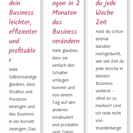
dein
ngen in 2
du jede
Business
Monaten
Woche
leichter,
das
Zeit
effizienter
Business
Hast du schon
einmal
und
verändern
darüber
profitable
Viele glauben,
nachgedacht,
dass sie
r
wie viel Zeit du
einfach den
jede Woche in
Viele
Schalter
deinem
Selbstständige
umlegen
Business
glauben, dass
können und
verlierst –
Struktur und
von einem
ohne es zu
Prozesse
Tag auf den
merken? Und
einengen und
anderen
ich rede nicht
das Business
strukturiert
von
in ein Korsett
und produktiv
stundenlange
zwängen. Das
sind. Dabei