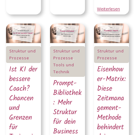
Weiterlesen
Struktur und
Struktur und
Struktur und
Prozesse
Prozesse
,
Prozesse
Tools und
Ist KI der
Eisenhow
Technik
bessere
er-Matrix:
Prompt-
Coach?
Diese
Bibliothek
Chancen
Zeitmana
: Mehr
und
gement-
Struktur
Grenzen
Methode
für dein
für
behindert
Business