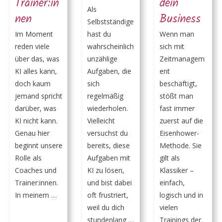
Trainer:in
dein
Als
nen
Business
Selbstständige
Im Moment
hast du
Wenn man
reden viele
wahrscheinlich
sich mit
über das, was
unzählige
Zeitmanagem
KI alles kann,
Aufgaben, die
ent
doch kaum
sich
beschäftigt,
jemand spricht
regelmäßig
stößt man
darüber, was
wiederholen.
fast immer
KI nicht kann.
Vielleicht
zuerst auf die
Genau hier
versuchst du
Eisenhower-
beginnt unsere
bereits, diese
Methode. Sie
Rolle als
Aufgaben mit
gilt als
Coaches und
KI zu lösen,
Klassiker –
Trainer:innen.
und bist dabei
einfach,
In meinem
....
oft frustriert,
logisch und in
weil du dich
vielen
stundenlang
....
Trainings der