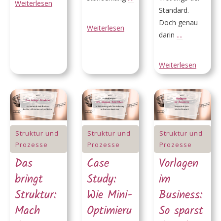
Weiterlesen
Standard.
Doch genau
Weiterlesen
darin
....
Weiterlesen
Struktur und
Struktur und
Struktur und
Prozesse
Prozesse
Prozesse
Das
Case
Vorlagen
bringt
Study:
im
Struktur:
Wie Mini-
Business:
Mach
Optimieru
So sparst