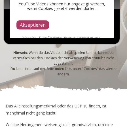
YouTube Videos können nur angezeigt werden,
wenn Cookies gesetzt werden dürfen.
Akzeptieren
Wenn YouTube für diese Website aktiviert wurde,
werden Daten an YouTube übermittelt und ausgewertet.
Mehr dazu in der Datenschutzerklärung von YouTube:
hier
Hinweis
: Wenn du das Video nicht abspielen kannst, kannst du
vermutlich bei den Cookies der Verwendung von Youtube nicht
zugestimmt.
Du kannst das auf der Seite unten links unter "Cookies" das wieder
ändern.
Das Alleinstellungsmerkmal oder das USP zu finden, ist
manchmal nicht ganz leicht.
Welche Herangehensweisen gibt es grundsätzlich, um eine