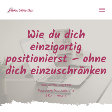
Wie du dich
einzigartig
positionierst – ohne
dich einzuschränken
Von
Jasmin Grigutsch
Kategorie:
Positionierung
2
Kommentare